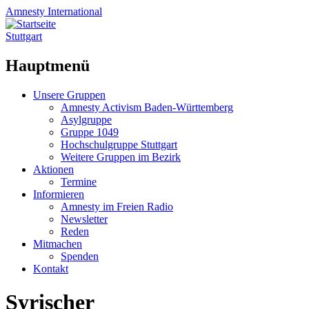
Amnesty
International
Stuttgart
Hauptmenü
Zum
Unsere Gruppen
Inhalt
Amnesty Activism Baden-Württemberg
springen
Asylgruppe
Gruppe 1049
Hochschulgruppe Stuttgart
Weitere Gruppen im Bezirk
Aktionen
Termine
Informieren
Amnesty im Freien Radio
Newsletter
Reden
Mitmachen
Spenden
Kontakt
Syrischer