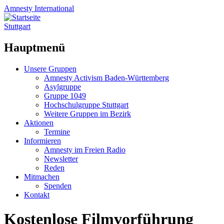
Amnesty
International
Stuttgart
Hauptmenü
Zum
Unsere Gruppen
Inhalt
Amnesty Activism Baden-Württemberg
springen
Asylgruppe
Gruppe 1049
Hochschulgruppe Stuttgart
Weitere Gruppen im Bezirk
Aktionen
Termine
Informieren
Amnesty im Freien Radio
Newsletter
Reden
Mitmachen
Spenden
Kontakt
Kostenlose Filmvorführung