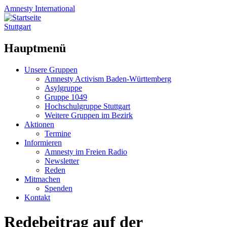
Amnesty
International
Stuttgart
Hauptmenü
Zum
Unsere Gruppen
Inhalt
Amnesty Activism Baden-Württemberg
springen
Asylgruppe
Gruppe 1049
Hochschulgruppe Stuttgart
Weitere Gruppen im Bezirk
Aktionen
Termine
Informieren
Amnesty im Freien Radio
Newsletter
Reden
Mitmachen
Spenden
Kontakt
Redebeitrag auf der