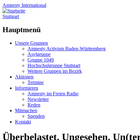
Amnesty
International
Stuttgart
Hauptmenü
Zum
Unsere Gruppen
Inhalt
Amnesty Activism Baden-Württemberg
springen
Asylgruppe
Gruppe 1049
Hochschulgruppe Stuttgart
Weitere Gruppen im Bezirk
Aktionen
Termine
Informieren
Amnesty im Freien Radio
Newsletter
Reden
Mitmachen
Spenden
Kontakt
Überbelastet. Ungesehen. Un(ter